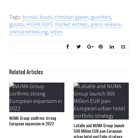
Tags:
bonial
,
brazil
,
christian gaiser
,
guentert
,
guiato
,
HIGHLIGHT
,
market entries
,
press release
,
pressemitteilung
,
video
Related Articles
NUMA Group confirms strong
European expansion in 2022
LaSalle and NUMA Group launch
500 Million EUR pan-European
urban hotel portfolio strategy