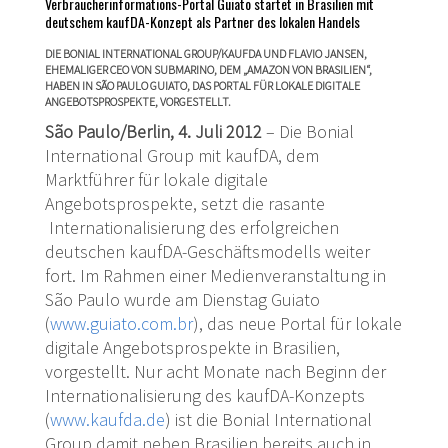
Verbraucherinformations-Portal Guiato startet in Brasilien mit
deutschem kaufDA-Konzept als Partner des lokalen Handels
DIE BONIAL INTERNATIONAL GROUP/KAUFDA UND FLAVIO JANSEN,
EHEMALIGER CEO VON SUBMARINO, DEM „AMAZON VON BRASILIEN“,
HABEN IN SÃO PAULO GUIATO, DAS PORTAL FÜR LOKALE DIGITALE
ANGEBOTSPROSPEKTE, VORGESTELLT.
São Paulo
/Berlin, 4. Juli 2012
– Die Bonial
International Group mit kaufDA, dem
Marktführer für lokale digitale
Angebotsprospekte, setzt die rasante
Internationalisierung des erfolgreichen
deutschen kaufDA-Geschäftsmodells weiter
fort. Im Rahmen einer Medienveranstaltung in
São Paulo wurde am Dienstag Guiato
(
www.guiato.com.br
), das neue Portal für lokale
digitale Angebotsprospekte in Brasilien,
vorgestellt. Nur acht Monate nach Beginn der
Internationalisierung des kaufDA-Konzepts
(
www.kaufda.de
) ist die Bonial International
Group damit neben Brasilien bereits auch in