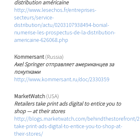
distribution américaine
http://www.lesechos.fr/entreprises-
secteurs/service-
distribution/actu/0203107938494-bonial-
numerise-les-prospectus-de-la-distribution-
americaine-626068.php
Kommersant
(Russia)
Axel Springer отправляет американцев за
покупками
http://www.kommersant.ru/doc/2330359
MarketWatch
(USA)
Retailers take print ads digital to entice you to
shop — at their stores
http://blogs.marketwatch.com/behindthestorefront/20
take-print-ads-digital-to-entice-you-to-shop-at-
their-stores/