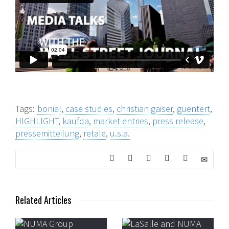
Tags:
bonial
,
case studies
,
christian gaiser
,
guentert
,
HIGHLIGHT
,
kaufda
,
market entries
,
press release
,
pressemitteilung
,
retale
,
u.s.a.
Related Articles