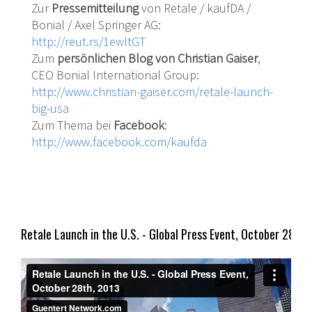
Zur
Pressemitteilung
von Retale / kaufDA /
Bonial / Axel Springer AG:
http://reut.rs/1ewltGT
Zum
persönlichen Blog von Christian Gaiser
,
CEO Bonial International Group:
http://www.christian-gaiser.com/retale-launch-
big-usa
Zum Thema bei
Facebook
:
http://www.facebook.com/kaufda
Retale Launch in the U.S. - Global Press Event, October 28th,