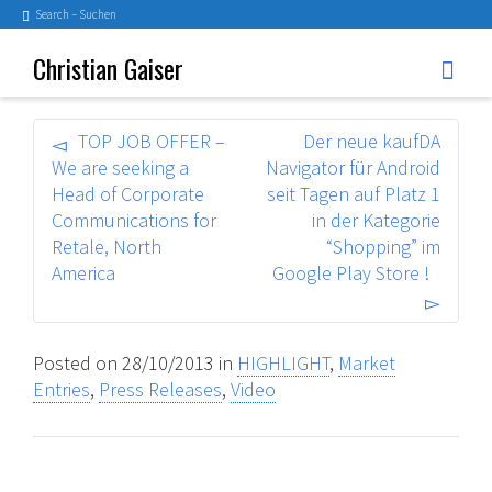
Search – Suchen
Christian Gaiser
TOP JOB OFFER –
Der neue kaufDA
We are seeking a
Navigator für Android
Head of Corporate
seit Tagen auf Platz 1
Communications for
in der Kategorie
Retale, North
“Shopping” im
America
Google Play Store !
Posted on
28/10/2013
in
HIGHLIGHT
,
Market
Entries
,
Press Releases
,
Video